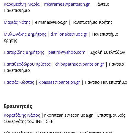
Καραμεσίνη Μαρία
|
mkarames@panteion.gr
| Πάντειο
Πανεπιστήμιο
Μαριάς Νότης
| e.marias@uoc.gr | Πανεπιστήμιο Κρήτης
Μυλωνάκης Δημήτρης
|
d.milonakis@uoc.gr
| Πανεπιστήμιο
Κρήτης
Παϊταρίδης Δημήτρης
|
paitird@yahoo.com
| Σχολή Ευελπίδων
Παπαθεοδώρου Χρίστος
|
ch.papatheo@panteion.gr
| Πάντειο
Πανεπιστήμιο
Πασσάς Κώστας
|
k.passas@panteion.gr
| Πάντειο Πανεπιστήμιο
Ερευνητές
Κορατζάνης Νάσος
| nkoratzanis@econ.uoa.gr | Επιστημονικός
Συνεργάτης του ΙΝΕ ΓΣΕΕ