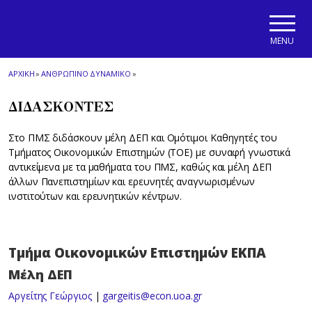
Skip to main navigation
Skip to main content
Skip to page footer
MENU
ΑΡΧΙΚΗ
»
ΑΝΘΡΩΠΙΝΟ ΔΥΝΑΜΙΚΟ
»
ΔΙΔΑΣΚΟΝΤΕΣ
Στο ΠΜΣ διδάσκουν μέλη ΔΕΠ και Ομότιμοι Καθηγητές του
Τμήματος Οικονομικών Επιστημών (ΤΟΕ) με συναφή γνωστικά
αντικείμενα με τα μαθήματα του ΠΜΣ, καθώς και μέλη ΔΕΠ
άλλων Πανεπιστημίων και ερευνητές αναγνωρισμένων
ινστιτούτων και ερευνητικών κέντρων.
Τμήμα Οικονομικών Επιστημών ΕΚΠΑ
Μέλη ΔΕΠ
Αργείτης Γεώργιος
|
gargeitis@econ.uoa.gr