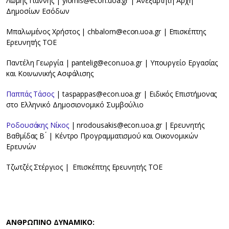
Λώμης Γιάννης | ylomis@econ.uoa.gr | Ανεξάρτητη Αρχή
Δημοσίων Εσόδων
Μπαλωμένος Χρήστος | chbalom@econ.uoa.gr | Επισκέπτης
Ερευνητής ΤΟΕ
Παντέλη Γεωργία | pantelig@econ.uoa.gr | Υπουργείο Εργασίας
και Κοινωνικής Ασφάλισης
Παππάς Τάσος
| taspappas@econ.uoa.gr | Eιδικός Eπιστήμονας
στο Ελληνικό Δημοσιονομικό Συμβούλιο
Ροδουσάκης Νίκος
| nrodousakis@econ.uoa.gr | Ερευνητής
Βαθμίδας Β ́ | Κέντρο Προγραμματισμού και Οικονομικών
Ερευνών
Τζωτζές Στέργιος | Επισκέπτης Ερευνητής ΤΟΕ
ΑΝΘΡΩΠΙΝΟ ΔΥΝΑΜΙΚΟ: